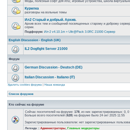
Моды, полезный софт для Ил2, игровые устройства, школа виртуально
Курилка
разговоры на вольные темы
Ил2 Старый и добрый. Архив.
Архив всех тем и сообщений посвященных старому и доброму серве
серии.
Подфорум:
Ил-2 v4.10.1m + Ultr@Pack 3.0RC 21000 Сервер
English Discussion - English (UK)
IL2 Dogfight Server 21000
Форум
German Discussion - Deutsch (DE)
Italian Discussion - Italiano (IT)
Удалить cookies форума
|
Наша команда
Список форумов
Кто сейчас на форуме
Сейчас посетителей на форуме:
178
, из них зарегистрированных: 0, 
Больше всего посетителей (
628
) на форуме было 24 окт 2025 11:55
Зарегистрированные пользователи: нет зарегистрированных пользов
Легенда ::
Администраторы
,
Главные модераторы