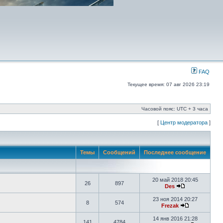
FAQ
Текущее время: 07 авг 2026 23:19
Часовой пояс: UTC + 3 часа
[
Центр модератора
]
Темы
Сообщений
Последнее сообщение
20 май 2018 20:45
26
897
Des
23 ноя 2014 20:27
8
574
Frezak
14 янв 2016 21:28
141
4784