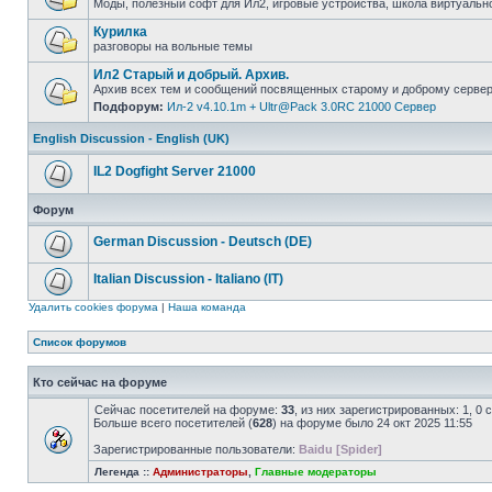
Моды, полезный софт для Ил2, игровые устройства, школа виртуально
Курилка
разговоры на вольные темы
Ил2 Старый и добрый. Архив.
Архив всех тем и сообщений посвященных старому и доброму сервер
Подфорум:
Ил-2 v4.10.1m + Ultr@Pack 3.0RC 21000 Сервер
English Discussion - English (UK)
IL2 Dogfight Server 21000
Форум
German Discussion - Deutsch (DE)
Italian Discussion - Italiano (IT)
Удалить cookies форума
|
Наша команда
Список форумов
Кто сейчас на форуме
Сейчас посетителей на форуме:
33
, из них зарегистрированных: 1, 0
Больше всего посетителей (
628
) на форуме было 24 окт 2025 11:55
Зарегистрированные пользователи:
Baidu [Spider]
Легенда ::
Администраторы
,
Главные модераторы