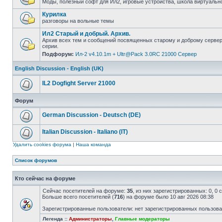
Моды, полезный софт для Ил2, игровые устройства, школа виртуально
Курилка
разговоры на вольные темы
Ил2 Старый и добрый. Архив.
Архив всех тем и сообщений посвященных старому и доброму серве
серии.
Подфорум:
Ил-2 v4.10.1m + Ultr@Pack 3.0RC 21000 Сервер
English Discussion - English (UK)
IL2 Dogfight Server 21000
Форум
German Discussion - Deutsch (DE)
Italian Discussion - Italiano (IT)
Удалить cookies форума
|
Наша команда
Список форумов
Кто сейчас на форуме
Сейчас посетителей на форуме:
35
, из них зарегистрированных: 0, 0
Больше всего посетителей (
716
) на форуме было 10 авг 2026 08:38
Зарегистрированные пользователи: нет зарегистрированных пользов
Легенда ::
Администраторы
,
Главные модераторы