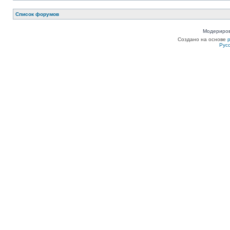
Список форумов
Модериров
Создано на основе
Рус