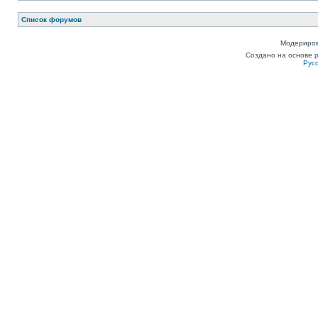
Список форумов
Модериров
Создано на основе
Рус