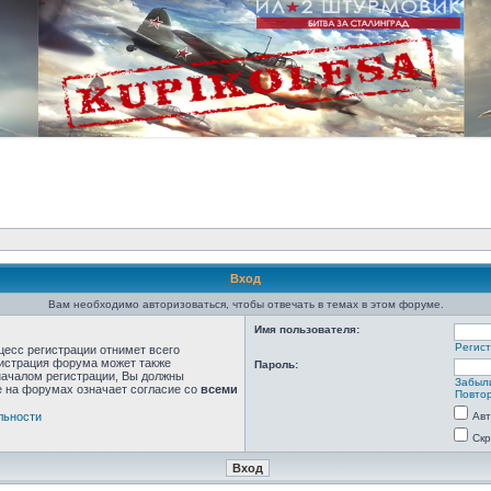
Вход
Вам необходимо авторизоваться, чтобы отвечать в темах в этом форуме.
Имя пользователя:
Регис
цесс регистрации отнимет всего
нистрация форума может также
Пароль:
началом регистрации, Вы должны
Забыл
е на форумах означает согласие со
всеми
Повтор
льности
Авт
Скр