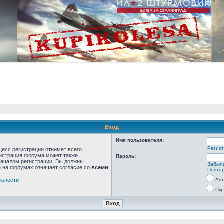
Вход
Имя пользователя:
Регис
цесс регистрации отнимет всего
нистрация форума может также
Пароль:
началом регистрации, Вы должны
Забыл
е на форумах означает согласие со
всеми
Повтор
льности
Авт
Скр