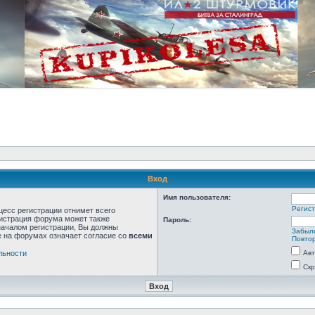
Вход
Имя пользователя:
Регис
цесс регистрации отнимет всего
нистрация форума может также
Пароль:
началом регистрации, Вы должны
Забыл
е на форумах означает согласие со
всеми
Повтор
льности
Авт
Скр