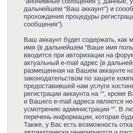
“анонимные сообщения”), данные, ук
дальнейшем “Ваш аккаунт”) и сооо
прохождения процедуры регистраци
сообщения”).
Ваш аккаунт будет содержать, как
имя (в дальнейшем “Ваше имя поль
вводится при авторизации на фору
актуальный e-mail адрес (в дальне
размещенная на Вашем аккаунте на 
законодательством по защите ком
предоставившей нам услуги хостин
регистрации аккаунта на “”, кроме
и Вашего e-mail адреса является н
усмотрению администрации “”. В л
перечень информации, которая буде
Также, у Вас есть возможность отк
автоматически генерируются и ра