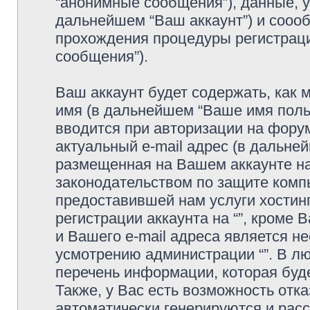
“анонимные сообщения”), данные, ук
дальнейшем “Ваш аккаунт”) и сооо
прохождения процедуры регистраци
сообщения”).
Ваш аккаунт будет содержать, как
имя (в дальнейшем “Ваше имя поль
вводится при авторизации на фору
актуальный e-mail адрес (в дальне
размещенная на Вашем аккаунте на 
законодательством по защите ком
предоставившей нам услуги хостин
регистрации аккаунта на “”, кроме
и Вашего e-mail адреса является н
усмотрению администрации “”. В л
перечень информации, которая буде
Также, у Вас есть возможность отк
автоматически генерируются и ра