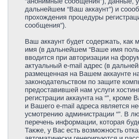
“анонимные сообщения”), данные, ук
дальнейшем “Ваш аккаунт”) и сооо
прохождения процедуры регистраци
сообщения”).
Ваш аккаунт будет содержать, как
имя (в дальнейшем “Ваше имя поль
вводится при авторизации на фору
актуальный e-mail адрес (в дальне
размещенная на Вашем аккаунте на 
законодательством по защите ком
предоставившей нам услуги хостин
регистрации аккаунта на “”, кроме
и Вашего e-mail адреса является н
усмотрению администрации “”. В л
перечень информации, которая буде
Также, у Вас есть возможность отк
автоматически генерируются и ра