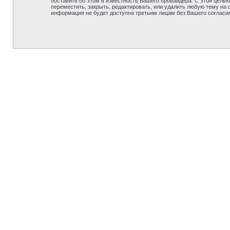
поставить об этом в известность Вашего провайдера. С этой целью
переместить, закрыть, редактировать, или удалить любую тему на 
информация не будет доступна третьим лицам без Вашего согласия,