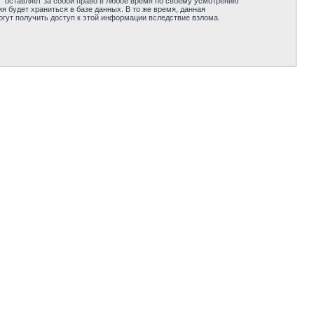
“” оставляет за собой право в любое время по своему усмотрению
я будет храниться в базе данных. В то же время, данная
огут получить доступ к этой информации вследствие взлома.