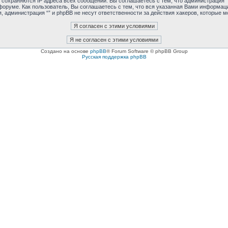
 сохраняются IP адреса всех сообщений. Вы соглашаетесь с тем, что администрация 
форуме. Как пользователь, Вы соглашаетесь с тем, что вся указанная Вами информаци
 администрация “” и phpBB не несут ответственности за действия хакеров, которые м
Создано на основе
phpBB
® Forum Software © phpBB Group
Русская поддержка phpBB