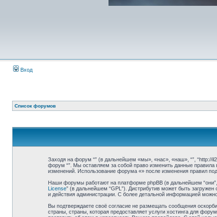
Вход
Список форумов
Заходя на форум “” (в дальнейшем «мы», «нас», «наш», “”, “http://
форум “”. Мы оставляем за собой право изменить данные правила 
изменений. Использование форума «» после изменения правил под
Наши форумы работают на платформе phpBB (в дальнейшем “они”, “
License
” (в дальнейшем “GPL”). Дистрибутив может быть загружен 
и действия администрации. С более детальной информацией можн
Вы подтверждаете своё согласие не размещать сообщения оскорбит
страны, страны, которая предоставляет услуги хостинга для фору