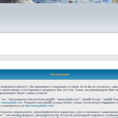
- Регистрация
il2.kupikolesa.ru/forum”), Вы принимаете следующие условия. Если Вы не согласны с од
в любое время, и постараемся уведомить Вас об этом. Также, мы рекомендуем Вам пе
разумевает Ваше с ними согласие.
их”, “программное обеспечение phpBB”, “www.phpbb.com”, “phpBB Group”, “phpBB Tea
с
www.phpbb.com
. Разработчики phpBB осуществляют только техническую поддержку и
о ознакомиться на
http://www.phpbb.com/
.
ельного, нецензурного, порнографического характера, угроз и призывов к националь
ма “”, или международного законодательства. В случае размещения подобных сообщен