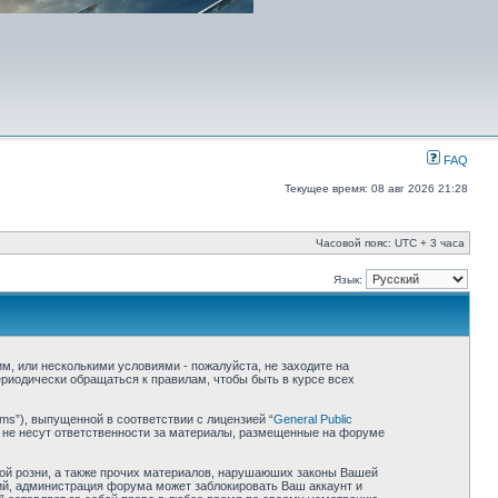
FAQ
Текущее время: 08 авг 2026 21:28
Часовой пояс: UTC + 3 часа
Язык:
ним, или несколькими условиями - пожалуйста, не заходите на
риодически обращаться к правилам, чтобы быть в курсе всех
ms”), выпущенной в соответствии с лицензией “
General Public
 не несут ответственности за материалы, размещенные на форуме
ной розни, а также прочих материалов, нарушаюших законы Вашей
ий, администрация форума может заблокировать Ваш аккаунт и