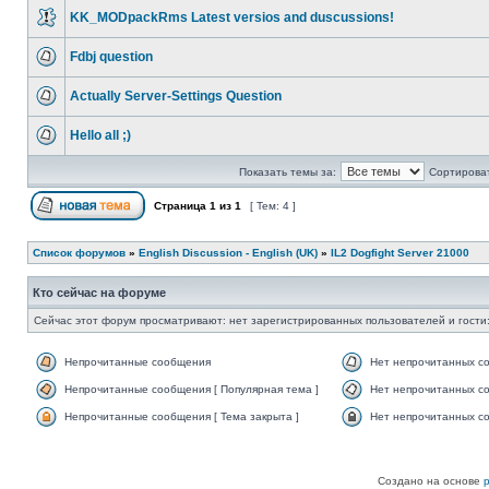
KK_MODpackRms Latest versios and duscussions!
Fdbj question
Actually Server-Settings Question
Hello all ;)
Показать темы за:
Сортироват
Страница
1
из
1
[ Тем: 4 ]
Список форумов
»
English Discussion - English (UK)
»
IL2 Dogfight Server 21000
Кто сейчас на форуме
Сейчас этот форум просматривают: нет зарегистрированных пользователей и гости:
Непрочитанные сообщения
Нет непрочитанных с
Непрочитанные сообщения [ Популярная тема ]
Нет непрочитанных со
Непрочитанные сообщения [ Тема закрыта ]
Нет непрочитанных со
Создано на основе