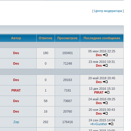
[
Центр модератора
]
Автор
Ответов
Просмотров
Последнее сообщение
05 июн 2016 22:25
Des
180
193401
Des
23 янв 2010 19:31
Des
0
71248
Des
20 май 2018 20:45
Des
0
29163
Des
13 дек 2016 15:10
PIRAT
1
7191
PIRAT
24 май 2016 09:25
Des
58
73667
Des
20 ноя 2015 00:43
Des
16
20760
Des
24 сен 2015 14:04
Zep
292
176416
=K=Gunther
22 апр 2015 10:00