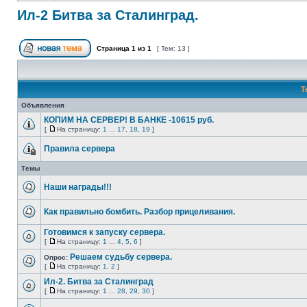
Ил-2 Битва за Сталинград.
Страница
1
из
1
[ Тем: 13 ]
Т
Объявления
КОПИМ НА СЕРВЕР! В БАНКЕ -10615 руб.
[
На страницу:
1
...
17
,
18
,
19
]
Правила сервера
Темы
Наши награды!!!
Как правильно бомбить. Разбор прицеливания.
Готовимся к запуску сервера.
[
На страницу:
1
...
4
,
5
,
6
]
Решаем судьбу сервера.
Опрос:
[
На страницу:
1
,
2
]
Ил-2. Битва за Сталинград
[
На страницу:
1
...
28
,
29
,
30
]