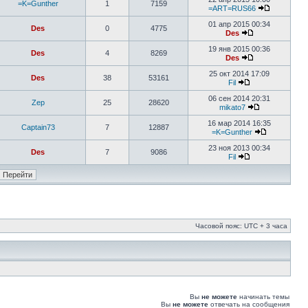
=K=Gunther
1
7159
=ART=RUS66
01 апр 2015 00:34
Des
0
4775
Des
19 янв 2015 00:36
Des
4
8269
Des
25 окт 2014 17:09
Des
38
53161
Fil
06 сен 2014 20:31
Zep
25
28620
mikato7
16 мар 2014 16:35
Captain73
7
12887
=K=Gunther
23 ноя 2013 00:34
Des
7
9086
Fil
Часовой пояс: UTC + 3 часа
Вы
не можете
начинать темы
Вы
не можете
отвечать на сообщения