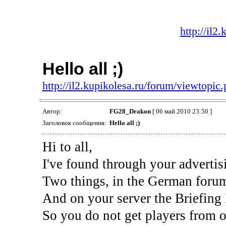
http://il2
Hello all ;)
http://il2.kupikolesa.ru/forum/viewtopi
Автор:
FG28_Drakon
[ 06 май 2010 23:50 ]
Заголовок сообщения:
Hello all ;)
Hi to all,
I've found through your adverti
Two things, in the German forum 
And on your server the Briefing I
So you do not get players from o