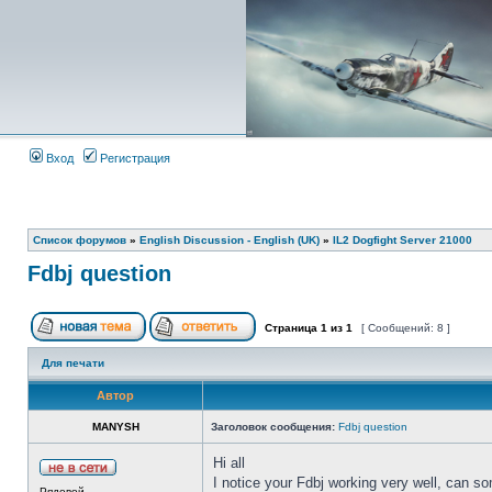
Вход
Регистрация
Список форумов
»
English Discussion - English (UK)
»
IL2 Dogfight Server 21000
Fdbj question
Страница
1
из
1
[ Сообщений: 8 ]
Для печати
Автор
MANYSH
Заголовок сообщения:
Fdbj question
Hi all
I notice your Fdbj working very well, can s
Рядовой