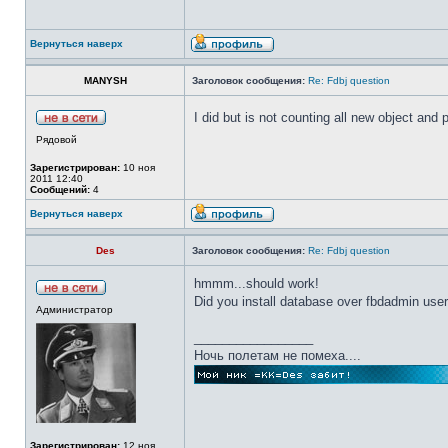
Вернуться наверх
MANYSH
Заголовок сообщения:
Re: Fdbj question
I did but is not counting all new object an
Рядовой
Зарегистрирован:
10 ноя
2011 12:40
Сообщений:
4
Вернуться наверх
Des
Заголовок сообщения:
Re: Fdbj question
hmmm...should work!
Did you install database over fbdadmin user
Администратор
_________________
Ночь полетам не помеха....
Зарегистрирован:
12 ноя