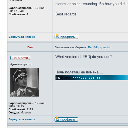
planes or object counting. So how you did 
Зарегистрирован:
10 ноя
2011 12:40
Best regards
Сообщений:
4
Вернуться наверх
Des
Заголовок сообщения:
Re: Fdbj question
What version of FBDj do you use?
Администратор
_________________
Ночь полетам не помеха....
Зарегистрирован:
12 ноя
2009 19:15
Сообщений:
2119
Откуда:
Moscow
Вернуться наверх