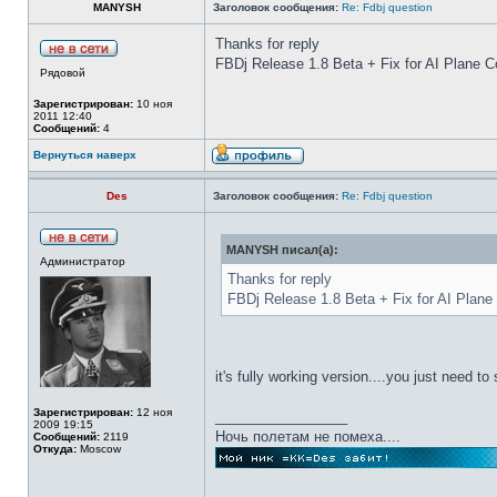
MANYSH
Заголовок сообщения:
Re: Fdbj question
Thanks for reply
FBDj Release 1.8 Beta + Fix for AI Plane C
Рядовой
Зарегистрирован:
10 ноя
2011 12:40
Сообщений:
4
Вернуться наверх
Des
Заголовок сообщения:
Re: Fdbj question
MANYSH писал(а):
Администратор
Thanks for reply
FBDj Release 1.8 Beta + Fix for AI Plane
it's fully working version....you just need to
Зарегистрирован:
12 ноя
_________________
2009 19:15
Ночь полетам не помеха....
Сообщений:
2119
Откуда:
Moscow