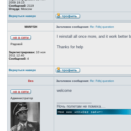
2009 19:15
Сообщений:
2119
Откуда:
Moscow
Вернуться наверх
MANYSH
Заголовок сообщения:
Re: Fdbj question
I reinstall all once more, and it work better bu
Рядовой
Thanks for help
Зарегистрирован:
10 ноя
2011 12:40
Сообщений:
4
Вернуться наверх
Des
Заголовок сообщения:
Re: Fdbj question
welcome
Администратор
_________________
Ночь полетам не помеха....