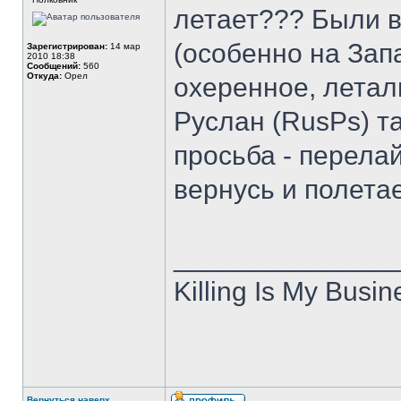
летает??? Были 
(особенно на За
Зарегистрирован:
14 мар
2010 18:38
Сообщений:
560
Откуда:
Орел
охеренное, летал
Руслан (RusPs) та
просьба - перелай
вернусь и полета
______________
Killing Is My Busin
Вернуться наверх