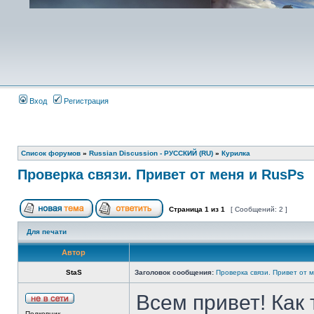
Вход
Регистрация
Список форумов
»
Russian Discussion - РУССКИЙ (RU)
»
Курилка
Проверка связи. Привет от меня и RusPs
Страница
1
из
1
[ Сообщений: 2 ]
Для печати
Автор
StaS
Заголовок сообщения:
Проверка связи. Привет от 
Всем привет! Как 
Полковник