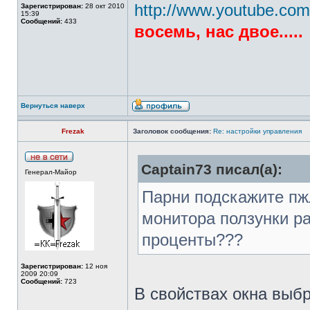
http://www.youtube.co
Зарегистрирован:
28 окт 2010
15:39
Сообщений:
433
восемь, нас двое.....
Вернуться наверх
Frezak
Заголовок сообщения:
Re: настройки управления
Captain73 писал(а):
Генерал-Майор
Парни подскажите пж
монитора ползунки ра
проценты???
Зарегистрирован:
12 ноя
2009 20:09
Сообщений:
723
В свойствах окна выб