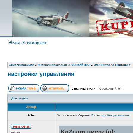
Вход
Регистрация
Список форумов
»
Russian Discussion - РУССКИЙ (RU)
»
Ил-2 Битва за Британию.
настройки управления
Страница
7
из
7
[ Сообщений: 67 ]
Для печати
Автор
Adler
Заголовок сообщения:
Re: настройки управления
KaZaam писал(а):
Майор