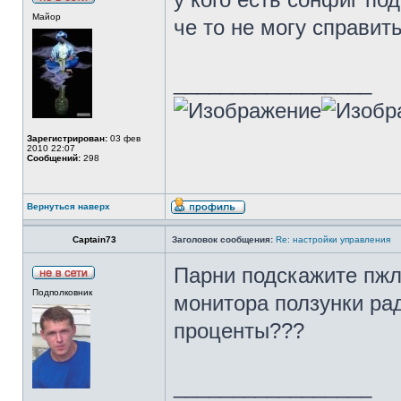
Майор
че то не могу справитьс
_________________
Зарегистрирован:
03 фев
2010 22:07
Сообщений:
298
Вернуться наверх
Captain73
Заголовок сообщения:
Re: настройки управления
Парни подскажите пжл
Подполковник
монитора ползунки рад
проценты???
_________________