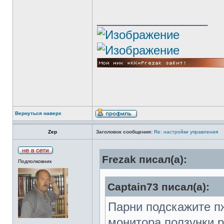
_________________
Вернуться наверх
Zep
Заголовок сообщения:
Re: настройки управления
Frezak писал(а):
Подполковник
Captain73 писал(а):
Парни подскажите пж
монитора ползунки р