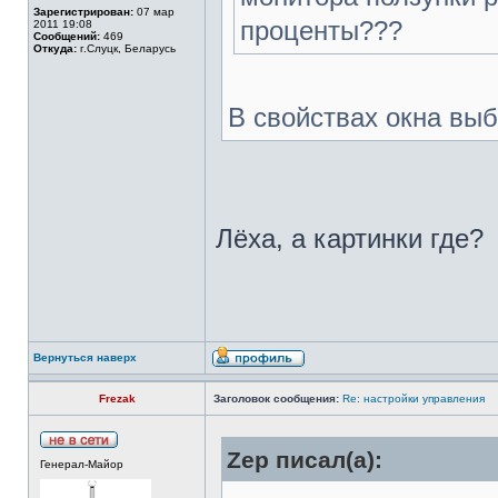
Зарегистрирован:
07 мар
проценты???
2011 19:08
Сообщений:
469
Откуда:
г.Слуцк, Беларусь
В свойствах окна вы
Лёха, а картинки где?
Вернуться наверх
Frezak
Заголовок сообщения:
Re: настройки управления
Zep писал(а):
Генерал-Майор