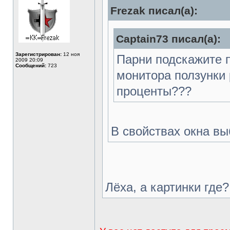
Frezak писал(а):
Captain73 писал(а):
Зарегистрирован:
12 ноя
Парни подскажите п
2009 20:09
Сообщений:
723
монитора ползунки 
проценты???
В свойствах окна в
Лёха, а картинки где?