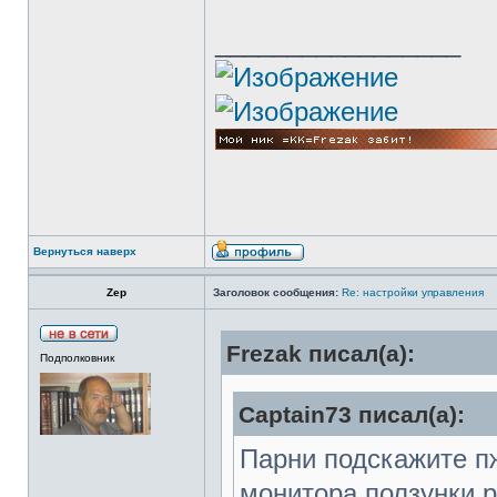
_________________
Вернуться наверх
Zep
Заголовок сообщения:
Re: настройки управления
Frezak писал(а):
Подполковник
Captain73 писал(а):
Парни подскажите пж
монитора ползунки р