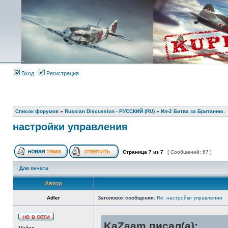
Вход
Регистрация
Список форумов
»
Russian Discussion - РУССКИЙ (RU)
»
Ил-2 Битва за Британию.
настройки управления
Страница
7
из
7
[ Сообщений: 67 ]
Для печати
Автор
Adler
Заголовок сообщения:
Re: настройки управления
KaZaam писал(а):
Майор