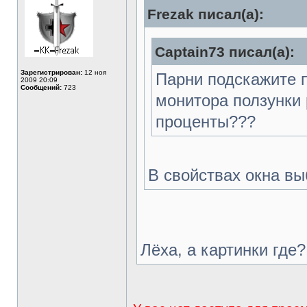
Frezak писал(а):
Captain73 писал(а):
Зарегистрирован:
12 ноя
Парни подскажите п
2009 20:09
Сообщений:
723
монитора ползунки 
проценты???
В свойствах окна в
Лёха, а картинки где?