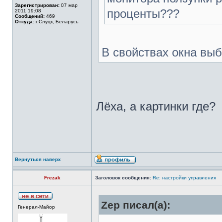
Зарегистрирован:
07 мар
проценты???
2011 19:08
Сообщений:
469
Откуда:
г.Слуцк, Беларусь
В свойствах окна вы
Лёха, а картинки где?
Вернуться наверх
Frezak
Заголовок сообщения:
Re: настройки управления
Zep писал(а):
Генерал-Майор