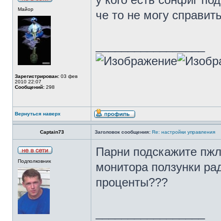
Майор
че то не могу справитьс
_________________
Зарегистрирован:
03 фев
2010 22:07
Сообщений:
298
Вернуться наверх
Captain73
Заголовок сообщения:
Re: настройки управления
Парни подскажите пжл
Подполковник
монитора ползунки рад
проценты???
_________________