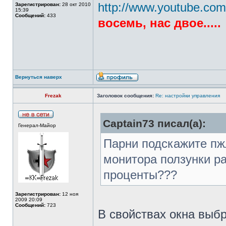
http://www.youtube.co
Зарегистрирован:
28 окт 2010
15:39
Сообщений:
433
восемь, нас двое.....
Вернуться наверх
Frezak
Заголовок сообщения:
Re: настройки управления
Captain73 писал(а):
Генерал-Майор
Парни подскажите пж
монитора ползунки ра
проценты???
Зарегистрирован:
12 ноя
2009 20:09
Сообщений:
723
В свойствах окна выб