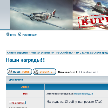
Вход
Регистрация
Список форумов
»
Russian Discussion - РУССКИЙ (RU)
»
Ил-2 Битва за Сталинград
Наши награды!!!
Страница
1
из
1
[ 1 сообщение ]
Для печати
Автор
Des
Заголовок сообщения:
Наши награды!!!
Награды за 13 войну на проекте TAW.
Администратор