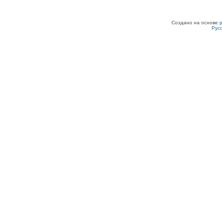
Создано на основе
Рус